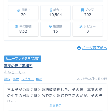
日間P
総合P
ブクマ
20
10,564
202
平均評価
感想数
レビュー
8.32
16
0
ページ最下部へ
ヒューマンドラマ[文芸]
真実の愛に祝福を
あんど もあ
2026年02月10日公開
読む
感想
レビュー
解析
王太子が公爵令嬢と婚約破棄をした。その後、真実の愛
の相手の男爵令嬢とめでたく婚約できたのだが、その先
は……。
全文表示