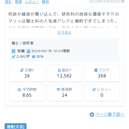
2026年04月18日公開
読む
感想
レビュー
解析
はきっと「これを言いたかったんだ！」と思うはず。
何故か縁談が舞い込んで、研究科の地味な農業オタクの
マリィは騎士科の人気者アレクと婚約できてしまった。
たとえ何かの間違いでも、我が人生に悔いなーし！、と
全文表示
はしゃぐマリィだが、予想外にアレクとは上手く行っ
て……。
騎士 / 研究者
短編
2026/04/18 12:03更新
この作品はアルファポリスにも投稿しています。
2,662字
50%
日間P
総合P
ブクマ
26
12,562
268
平均評価
感想数
レビュー
8.65
24
0
ページ最下部へ
推理[文芸]