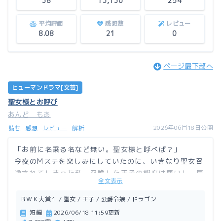
38
13,136
254
平均評価
感想数
レビュー
8.08
21
0
ページ最下部へ
ヒューマンドラマ[文芸]
聖女様とお呼び
あんど もあ
2026年06月18日公開
読む
感想
レビュー
解析
「お前に名乗る名など無い。聖女様と呼べば？」
今夜のMステを楽しみにしていたのに、いきなり聖女召
喚されてしまった私。召喚した王子の態度は悪いし、国
全文表示
もろくなもんじゃない。滅んでしまえこんな国！
売られた喧嘩は買って殴り返す聖女（？）のお話。
ＢＷＫ大賞１ / 聖女 / 王子 / 公爵令嬢 / ドラゴン
短編
2026/06/18 11:59更新
この作品はアルファポリスにも掲載しています。