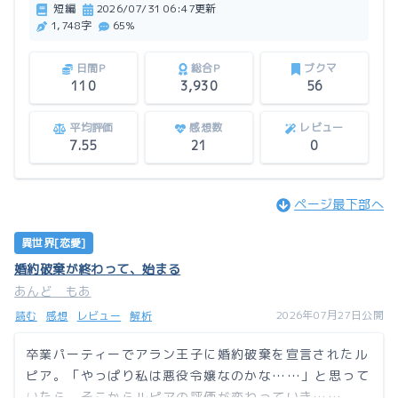
短編
2026/07/31 06:47更新
この作品はアルファポリスにも掲載しています。
1,748字
65%
日間P
総合P
ブクマ
110
3,930
56
平均評価
感想数
レビュー
7.55
21
0
ページ最下部へ
異世界[恋愛]
婚約破棄が終わって、始まる
あんど もあ
2026年07月27日公開
読む
感想
レビュー
解析
卒業パーティーでアラン王子に婚約破棄を宣言されたル
ピア。「やっぱり私は悪役令嬢なのかな……」と思って
いたら、そこからルピアの評価が変わっていき……。