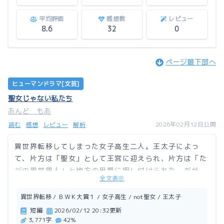
平均評価
感想数
レビュー
8.6
32
0
ページ最下部へ
ヒューマンドラマ[文芸]
聖女じゃない私たち
あんど もあ
2026年02月12日公開
読む
感想
レビュー
解析
異世界転移してしまった女子高生二人。王太子によっ
て、片方は「聖女」として王宮に迎えられ、片方は「た
だの異世界人」と地方の男爵に押し付けられた。だが、
全文表示
その判断に納得する二人ではなく……。
異世界転移 / ＢＷＫ大賞１ / 女子高生 / not聖女 / 王太子
この作品はアルファポリスにも掲載しています。
短編
2026/02/12 20:32更新
3,771字
42%