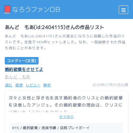
あんど もあ(id:2404115)さんの作品リスト
あんど もあ(id:2404115)さんが過去になろうに投稿した作品のリ
ストです。全部で145件ヒットしました。なお、一部削除された作品
も含むことがあります。
コメディー[文芸]
婚約破棄をさせてよ
あんど もあ
2026年07月31日公開
読む
感想
レビュー
解析
次々と女性と浮き名を流す婚約者のクリスとの婚約破棄
を決意したアンジュ。その婚約破棄の理由は、クリスに
は思いもよらないものだった……。
全文表示
コメディーです。下品な言葉が飛び交うので15禁で
す。
R15 / 婚約破棄 / 地味令嬢 / 自称プレイボーイ