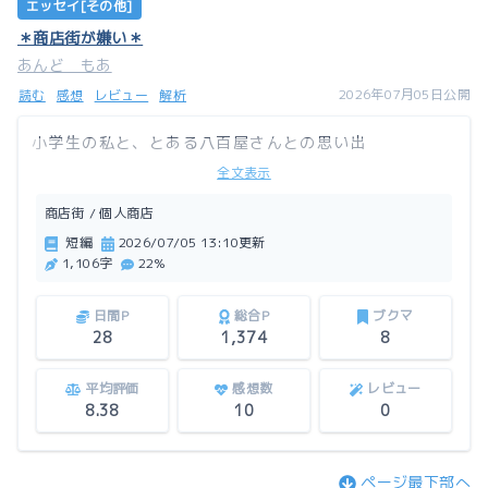
エッセイ[その他]
＊商店街が嫌い＊
あんど もあ
2026年07月05日公開
読む
感想
レビュー
解析
小学生の私と、とある八百屋さんとの思い出
全文表示
商店街 / 個人商店
短編
2026/07/05 13:10更新
1,106字
22%
日間P
総合P
ブクマ
28
1,374
8
平均評価
感想数
レビュー
8.38
10
0
ページ最下部へ