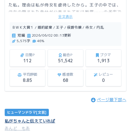
た私。理由は私が侍女を虐待したから。王子の中では、
侍女の隠された身分が公表されて私は断罪……の予定で
全文表示
すが、そうは行きません。
ＢＷＫ大賞１ / 婚約破棄 / 王子 / 侯爵令嬢 / 侍女 / 内乱
この作品はアルファポリスにも掲載しています。
短編
2026/06/02 08:13更新
5,575字
46%
日間P
総合P
ブクマ
112
51,542
1,913
平均評価
感想数
レビュー
8.85
68
0
ページ最下部へ
ヒューマンドラマ[文芸]
私がちゃんと伝えていれば
あんど もあ