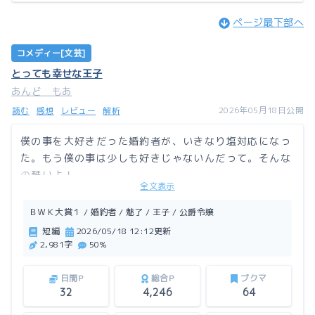
ページ最下部へ
コメディー[文芸]
とっても幸せな王子
あんど もあ
2026年05月18日公開
読む
感想
レビュー
解析
僕の事を大好きだった婚約者が、いきなり塩対応になっ
た。もう僕の事は少しも好きじゃないんだって。そんな
の酷いよ！
全文表示
僕は、ある手段を取ることにした。
ＢＷＫ大賞１ / 婚約者 / 魅了 / 王子 / 公爵令嬢
この作品はアルファポリスにも掲載しています。
短編
2026/05/18 12:12更新
2,981字
50%
日間P
総合P
ブクマ
32
4,246
64