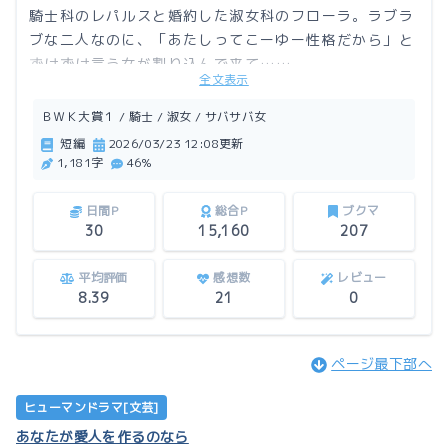
騎士科のレパルスと婚約した淑女科のフローラ。ラブラ
ブな二人なのに、「あたしってこーゆー性格だから」と
ずけずけ言う女が割り込んで来て……。
全文表示
この作品はアルファポリスにも掲載しています。
ＢＷＫ大賞１ / 騎士 / 淑女 / サバサバ女
短編
2026/03/23 12:08更新
1,181字
46%
日間P
総合P
ブクマ
30
15,160
207
平均評価
感想数
レビュー
8.39
21
0
ページ最下部へ
ヒューマンドラマ[文芸]
あなたが愛人を作るのなら