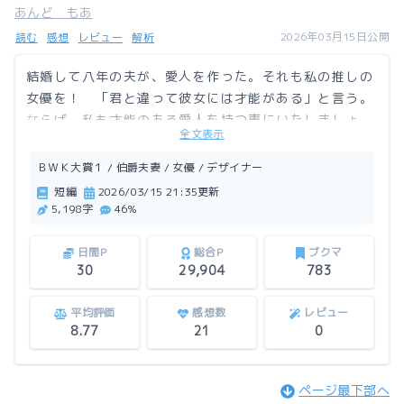
あんど もあ
2026年03月15日公開
読む
感想
レビュー
解析
結婚して八年の夫が、愛人を作った。それも私の推しの
女優を！ 「君と違って彼女には才能がある」と言う。
ならば、私も才能のある愛人を持つ事にいたしましょ
全文表示
う。愛人の才能を花開かせる事が出来るのはどちら？
ＢＷＫ大賞１ / 伯爵夫妻 / 女優 / デザイナー
この作品はアルファポリスにも掲載しています。
短編
2026/03/15 21:35更新
5,198字
46%
日間P
総合P
ブクマ
30
29,904
783
平均評価
感想数
レビュー
8.77
21
0
ページ最下部へ