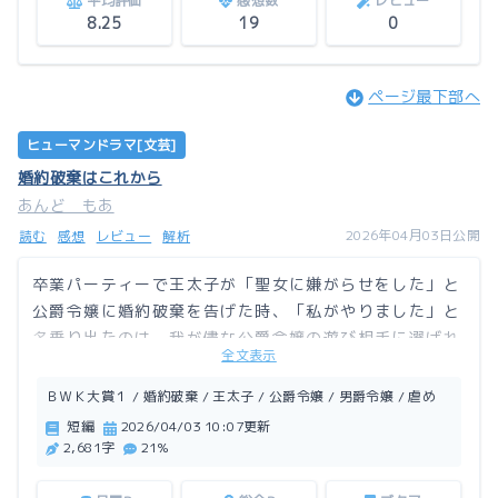
平均評価
感想数
レビュー
8.25
19
0
ページ最下部へ
ヒューマンドラマ[文芸]
婚約破棄はこれから
あんど もあ
2026年04月03日公開
読む
感想
レビュー
解析
卒業パーティーで王太子が「聖女に嫌がらせをした」と
公爵令嬢に婚約破棄を告げた時、「私がやりました」と
名乗り出たのは、我が儘な公爵令嬢の遊び相手に選ばれ
全文表示
た男爵令嬢。周りから「公爵令嬢の腰巾着」とあざ笑わ
れても、公爵家から支払われる給金のために７年仕えた
ＢＷＫ大賞１ / 婚約破棄 / 王太子 / 公爵令嬢 / 男爵令嬢 / 虐め
のだが……。
短編
2026/04/03 10:07更新
2,681字
21%