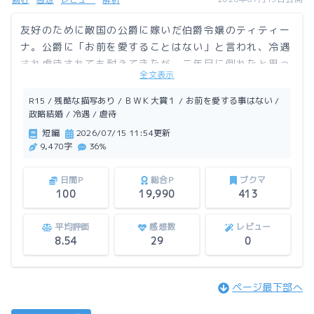
友好のために敵国の公爵に嫁いだ伯爵令嬢のティティー
ナ。公爵に「お前を愛することはない」と言われ、冷遇
され虐待されても耐えてきたが、二年目に倒れたと思っ
全文表示
たら「あと半年の命」と余命宣告されてしまった。な
ら、もう我慢しません！ そんなティティーナに、公爵
R15 / 残酷な描写あり / ＢＷＫ大賞１ / お前を愛する事はない /
の態度が……。
政略結婚 / 冷遇 / 虐待
短編
2026/07/15 11:54更新
9,470字
36%
この作品はアルファポリスにも掲載しています。
日間P
総合P
ブクマ
100
19,990
413
平均評価
感想数
レビュー
8.54
29
0
ページ最下部へ