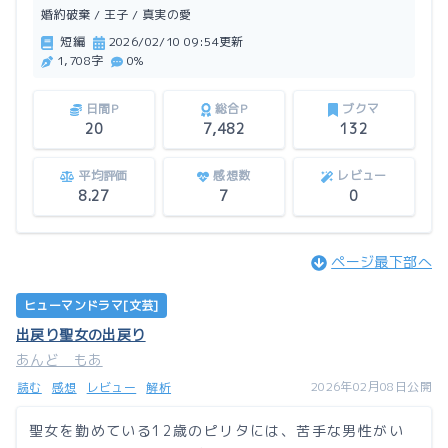
この作品はアルファポリスにも掲載しています。
婚約破棄 / 王子 / 真実の愛
短編
2026/02/10 09:54更新
1,708字
0%
日間P
総合P
ブクマ
20
7,482
132
平均評価
感想数
レビュー
8.27
7
0
ページ最下部へ
ヒューマンドラマ[文芸]
出戻り聖女の出戻り
あんど もあ
2026年02月08日公開
読む
感想
レビュー
解析
聖女を勤めている12歳のピリタには、苦手な男性がい