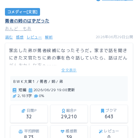
コメディー[文芸]
勇者の姉のはずだった
あんど もあ
2026年06月29日公開
読む
感想
レビュー
解析
家出した弟が勇者候補になったそうだ。家まで話を聞き
にきた文官たちに弟の事を色々話していたら、話はだん
だんおかしな方へ……。
全文表示
この作品はアルファポリスにも掲載しています。
ＢＷＫ大賞１ / 勇者 / 姉 / 弟
短編
2026/06/29 19:08更新
2,183字
0%
日間P
総合P
ブクマ
32
29,210
643
平均評価
感想数
レビュー
8.73
39
0