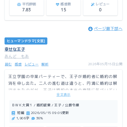
平均評価
感想数
レビュー
7.83
15
0
ページ最下部へ
ヒューマンドラマ[文芸]
幸せな王子
あんど もあ
2026年05月15日公開
読む
感想
レビュー
解析
王立学園の卒業パーティーで、王子が婚約者に婚約の解
消を申し出た。二人の進む道は違うと、円満に婚約は解
消されたのだが、王子は婚約の本当の意味に気づいてい
全文表示
なかった。
ＢＷＫ大賞１ / 婚約破棄 / 王子 / 公爵令嬢
この作品はアルファポリスにも掲載しています。
短編
2026/05/15 09:09更新
1,906字
36%