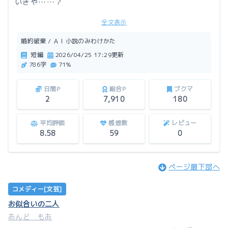
いきや……？
全文表示
ＡＩ小説の見分け方付き。
婚約破棄 / ＡＩ小説のみわけかた
この作品はアルファポリスにも掲載しています。
短編
2026/04/25 17:29更新
786字
71%
紡里様が、「或る婚約破棄」を読んで「その令嬢は「数
日間P
総合P
ブクマ
2
7,910
180
字は嘘を吐かない」と言った。（https://ncode.syos
etu.com/n6184mc/）」という素敵なヒューマンドラ
平均評価
感想数
レビュー
マを書かれました。ぜひご一読ください。
8.58
59
0
更にご紹介。卜部ひびき様の爆笑小説「人間が書いたAI
小説 帳簿で整理な婚約破棄が悪役な五文字などなど
ページ最下部へ
（https://ncode.syosetu.com/n6884mc/）」。あ
らゆるＡＩ小説ネタが詰まっています。
コメディー[文芸]
お似合いの二人
そして正統派、白生荼汰様の「小説家になろう（http
あんど もあ
s://ncode.syosetu.com/n2393mc/）」。読んだ人