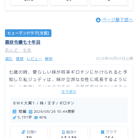
ページ最下部へ
ヒューマンドラマ[文芸]
悪役令嬢も十年目
あんど もあ
2026年06月26日公開
読む
感想
レビュー
解析
七歳の時、愛らしい妹が将来ギロチンにかけられると予
知した私ジュディは、妹が立派な女性に成長するように
厳しく教育しているのですが、全然成果が出ないまま十
全文表示
年。妹のファンたちには目の敵にされ、妹の婚約者の王
子の態度も何かおかしいけど、それでも私は厳しくいき
ＢＷＫ大賞１ / 妹 / 王子 / ギロチン
ます！
短編
2026/06/26 10:44更新
5,731字
40%
この作品はアルファポリスにも掲載しています。
日間P
総合P
ブクマ