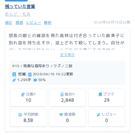
残っていた言葉
あんど もあ
2026年04月16日公開
読む
感想
レビュー
解析
部長の娘との縁談を得た高林は付き合っていた麻美子に
別れ話を持ち出すが、逆上されて殺してしまう。自分が
殺した証拠は何もない、と白を切る事にする高林だ
全文表示
が……。
R15 / 残酷な描写あり / クズ / 二股
この作品はアルファポリスにも掲載しています。
短編
2026/04/16 19:22更新
1,296字
58%
日間P
総合P
ブクマ
10
2,848
29
平均評価
感想数
レビュー
8.38
0
0