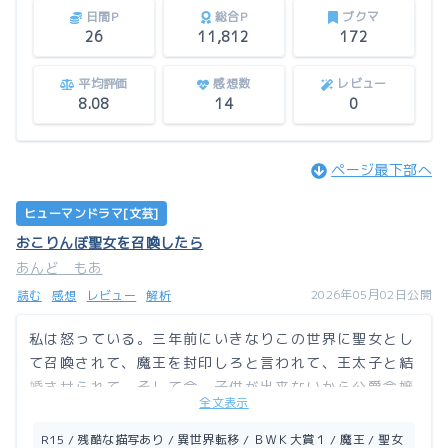
日間P
総合P
ブクマ
26
11,812
172
平均評価
感想数
レビュー
8.08
14
0
ページ最下部へ
ヒューマンドラマ[文芸]
おこりんぼ聖女を召喚したら
あんど もあ
2026年05月02日公開
読む
感想
レビュー
解析
私は怒っている。三年前にいきなりこの世界に聖女とし
て召喚されて、魔王を封印しろと言われて、王太子と結
婚させられて。そして今、子供が出来ないから公爵令嬢
全文表示
を側妃に迎えろ？ ふざけんな！
R15 / 残酷な描写あり / 異世界転移 / ＢＷＫ大賞１ / 魔王 / 聖女