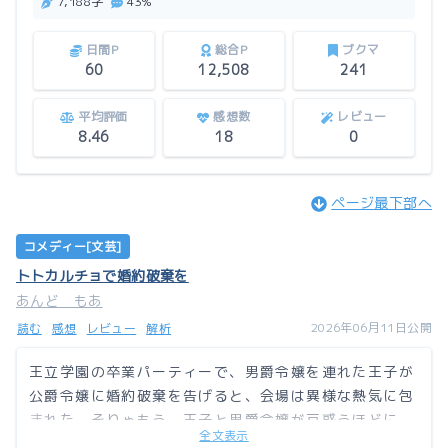
7,188字
43%
日間P
総合P
ブクマ
60
12,508
241
平均評価
感想数
レビュー
8.46
18
0
ページ最下部へ
コメディー[文芸]
トトカルチョで婚約破棄を
あんど もあ
2026年06月11日公開
読む
感想
レビュー
解析
王立学園の卒業パーティーで、男爵令嬢を連れた王子が
公爵令嬢に婚約破棄を告げると、会場は異様な熱気に包
まれた。そりゃもう、王子と男爵令嬢が戸惑うほどに。
全文表示