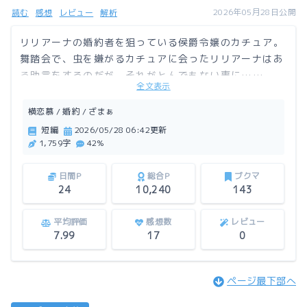
2026年05月28日公開
読む
感想
レビュー
解析
リリアーナの婚約者を狙っている侯爵令嬢のカチュア。
舞踏会で、虫を嫌がるカチュアに会ったリリアーナはあ
る助言をするのだが、それがとんでもない事に……。
全文表示
この作品はアルファポリスにも掲載しています。
横恋慕 / 婚約 / ざまぁ
短編
2026/05/28 06:42更新
1,759字
42%
日間P
総合P
ブクマ
24
10,240
143
平均評価
感想数
レビュー
7.99
17
0
ページ最下部へ