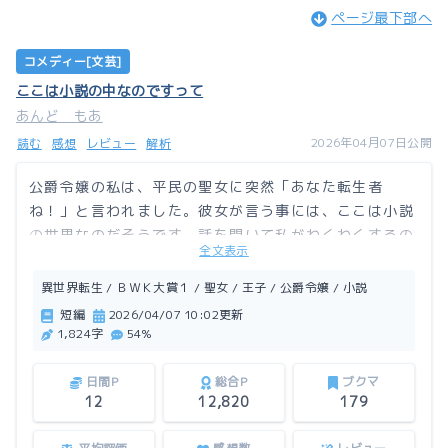
ページ最下部へ
コメディー[文芸]
ここは小説の中なのですって
あんど もあ
2026年04月07日公開
読む
感想
レビュー
解析
公爵令嬢の私は、平民の聖女に突然「あなた転生者
ね！」と言われました。彼女が言う事には、ここは小説
の世界なのだそうです。話を聞いて私がわくわくするの
全文表示
に反して、聖女は顔色が悪くなっていきます……。
異世界転生 / ＢＷＫ大賞１ / 聖女 / 王子 / 公爵令嬢 / 小説
この作品はアルファポリスにも掲載しています。
短編
2026/04/07 10:02更新
1,824字
54%
日間P
総合P
ブクマ
12
12,820
179