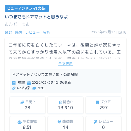
ヒューマンドラマ[文芸]
いつまでもドアマットと思うなよ
あんど もあ
2026年02月23日公開
読む
感想
レビュー
解析
二年前に母を亡くしたミレーネは、後妻と妹が家にやっ
て来てからすっかり使用人以下の扱いをされている。王
宮で舞踏会が開催されるが、用意されたのは妹のドレス
全文表示
だけ。そんなミレーネに手を差し伸べる人が……。
ドアマット / わがまま妹 / 姫 / 公爵令嬢
この作品はアルファポリスにも掲載しています。
短編
2026/02/23 12:36更新
4,569字
38%
日間P
総合P
ブクマ
28
13,910
297
平均評価
感想数
レビュー
8.51
14
0