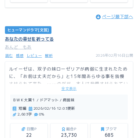
ページ最下部へ
ヒューマンドラマ[文芸]
あなたの幸せを祈ってる
あんど もあ
2026年02月16日公開
読む
感想
レビュー
解析
ルイーゼは、双子の妹ローゼリアが病弱に生まれたため
に、「お前は丈夫だから」と15年間あらゆる事を我慢
させられて来た。……のだが、本人は我慢させられてい
全文表示
ると言う自覚が全く無い。とうとう我慢のしすぎで命の
危機となってしまい、意図せぬざまぁを招くのだった。
ＢＷＫ大賞１ / ドアマット / 病弱妹
ドアマットだと自覚してないドアマット令嬢のお話。
短編
2026/02/16 12:03更新
2,683字
0%
この作品はアルファポリスにも掲載しています。
日間P
総合P
ブクマ
22
23,730
685