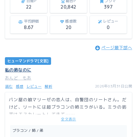
日間P
総合P
ブクマ
22
20,842
397
平均評価
感想数
レビュー
8.67
20
0
ページ最下部へ
ヒューマンドラマ[文芸]
私の弟なのに
あんど もあ
2026年03月31日公開
読む
感想
レビュー
解析
パン屋の娘マリーゼの恋人は、自警団のリートさん。だ
けど、リートには超ブラコンの姉ミラがいる。ミラの妨
害はエスカレートしてきて……。
全文表示
この作品はアルファポリスにも掲載しています。
ブラコン / 姉 / 弟