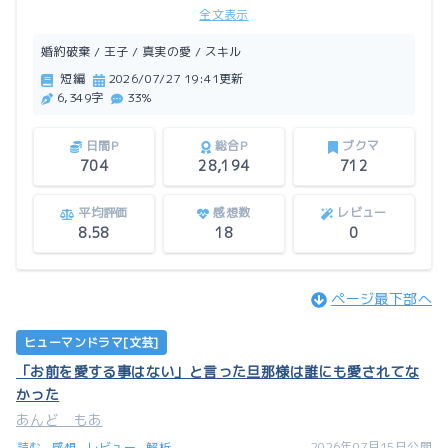
全文表示
この作品はアルファポリスにも掲載しています。
婚約破棄 / 王子 / 真実の愛 / スキル
短編
2026/07/27 19:41更新
6,349字
33%
日間P
総合P
ブクマ
704
28,194
712
平均評価
感想数
レビュー
8.58
18
0
ページ最下部へ
ヒューマンドラマ[文芸]
「お前を愛する事はない」と言った旦那様は誰にも愛されてな
かった
あんど もあ
2026年07月15日公開
読む
感想
レビュー
解析