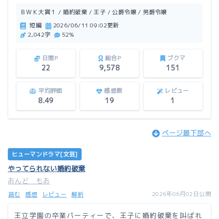
この作品はアルファポリスにも掲載しています。
ＢＷＫ大賞１ / 婚約破棄 / 王子 / 公爵令嬢 / 男爵令嬢
短編
2026/06/11 09:02更新
2,042字
52%
日間P
総合P
ブクマ
22
9,578
151
平均評価
感想数
レビュー
8.49
19
1
ページ最下部へ
ヒューマンドラマ[文芸]
やってられない婚約破棄
あんど もあ
2026年06月02日公開
読む
感想
レビュー
解析
王立学園の卒業パーティーで、王子に婚約破棄を叫ばれ