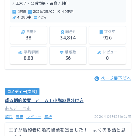
※残酷描写があるのでR15です。
/ 王太子 / 公爵令嬢 / 召喚 / 封印
短編
2026/05/02 19:49更新
4,293字
42%
この作品はアルファポリスにも掲載しています。
日間P
総合P
ブクマ
38
34,814
926
平均評価
感想数
レビュー
8.88
56
0
ページ最下部へ
コメディー[文芸]
或る婚約破棄 と ＡＩ小説の見分け方
あんど もあ
2026年04月25日公開
読む
感想
レビュー
解析
王子が婚約者に婚約破棄を宣言した！ よくある話と思