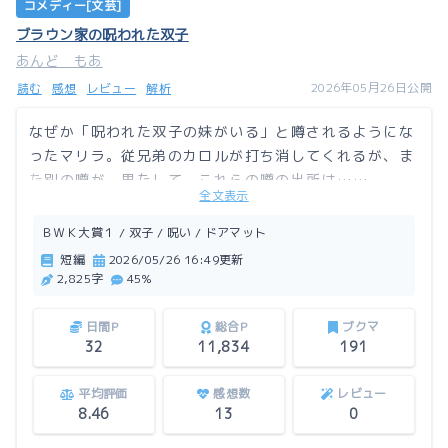
コメディー[文芸]
ブラウン家の呪われた双子
あんど もあ
2026年05月26日公開
読む
感想
レビュー
解析
なぜか「呪われた双子の妹がいる」と噂されるようにな
ったマリラ。従兄弟のカロルが打ち消してくれるが、ま
た別の噂が。果たして、これらの噂の出所は……。
全文表示
この作品はアルファポリスにも掲載しています。
ＢＷＫ大賞１ / 双子 / 呪い / ドアマット
短編
2026/05/26 16:49更新
2,825字
45%
日間P
総合P
ブクマ
32
11,834
191
平均評価
感想数
レビュー
8.46
13
0