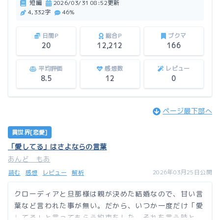
短編
2026/03/31 08:52更新
4,332字
46%
日間P
総合P
ブクマ
20
12,212
166
平均評価
感想数
レビュー
8.5
12
0
ページ最下部へ
異世界[恋愛]
「愛してる」はさよならの言葉
あんど もあ
2026年03月25日公開
読む
感想
レビュー
解析
クローディアと旦那様は親が決めた結婚なので、甘い言
葉など言われた事が無い。だから、いつか一度だけ「愛
してる」と言ってもらう約束をした。それを言う時と