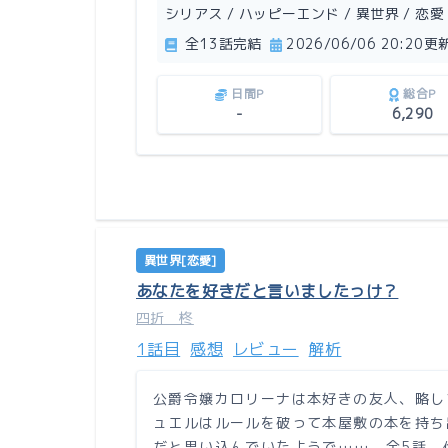
シリアス / ハッピーエンド / 異世界 / 恋愛
全13話完結
2026/06/06 20:20更
日間P
総合P
-
6,290
異世界[恋愛]
あなたを好きだと言いましたっけ？
四折 柊
1話目
感想
レビュー
解析
公爵令嬢カロリーナは本好きの友人、略し
ュエルはルールを破って本屋敷の本を持ち
だと思い込んでいたようで……。全5話。