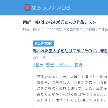
四折 柊(id:2424867)さんの作品リスト
四折 柊(id:2424867)さんが過去になろうに投稿
異世界[恋愛]
呪われた王太子を助けてあげたのに、罪を
四折 柊
1話目
感想
レビュー
解析
平民であるステラには誰にも言えない秘密
ある日、ステラは大けがをした恋人ルカを
ステラを強引に城に連れて行った。王太子
否もできなかったので数日かけて治した。
なります。他サイトでも公開しています。