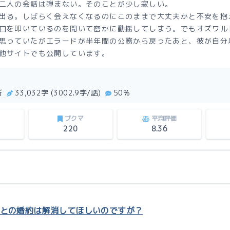
二人の会話は弾まない。そのことが少し寂しい。
出る。しばらく会えなくなるのにこのままで大丈夫かと不安を抱
口を叩いているのを聞いて密かに動揺してしまう。でもオズワル
思っていたがエラードが半年間の公務から戻ったあと、彼が自分
他サイトでも公開しています。
新
33,032字 (3002.9字/話)
50%
ブクマ
平均評価
220
8.36
との婚約は解消してほしいのですが？