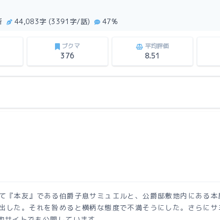
新
44,083字 (3391字/話)
47%
ブクマ
平均評価
376
8.51
て『本友』である伯爵子息サミュエルと、公爵邸敷地内にある本
出した。それを咎めると横柄な態度で不満そうにした。さらにサ
他サイトでも公開しています。