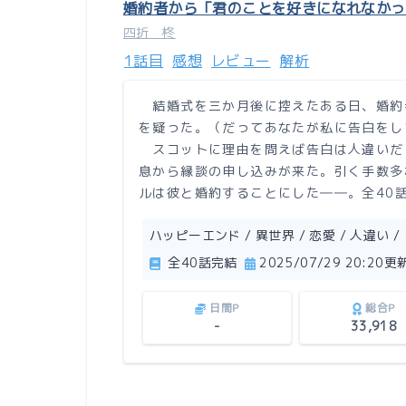
婚約者から「君のことを好きになれなか
四折 柊
1話目
感想
レビュー
解析
結婚式を三か月後に控えたある日、婚約
を疑った。（だってあなたが私に告白をし
スコットに理由を問えば告白は人違いだ
息から縁談の申し込みが来た。引く手数多
ルは彼と婚約することにした――。全40
ハッピーエンド / 異世界 / 恋愛 / 人違い 
全40話完結
2025/07/29 20:20更
日間P
総合P
-
33,918