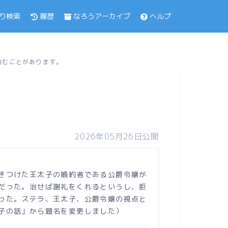
履歴
なろうアーカイブ
ヘルプ
り検索
も含むことがあります。
2026年05月26日公開
きつけた王太子の婚約者である公爵令嬢が
だった。治せば謝礼をくれるというし、拒
った。ステラ、王太子、公爵令嬢の視点と
子の話」から題名を変更しました）