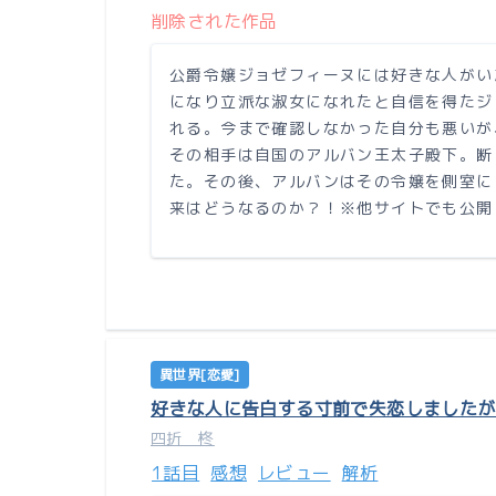
削除された作品
公爵令嬢ジョゼフィーヌには好きな人がい
になり立派な淑女になれたと自信を得たジ
れる。今まで確認しなかった自分も悪いが
その相手は自国のアルバン王太子殿下。断
た。その後、アルバンはその令嬢を側室に
来はどうなるのか？！※他サイトでも公開
異世界[恋愛]
好きな人に告白する寸前で失恋しましたが
四折 柊
1話目
感想
レビュー
解析