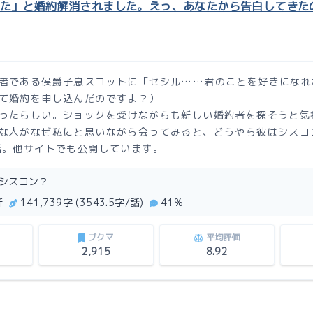
った」と婚約解消されました。えっ、あなたから告白してき
者である侯爵子息スコットに「セシル……君のことを好きになれ
て婚約を申し込んだのですよ？）
ったらしい。ショックを受けながらも新しい婚約者を探そうと気
な人がなぜ私にと思いながら会ってみると、どうやら彼はシスコ
話。他サイトでも公開しています。
/ シスコン？
新
141,739字 (3543.5字/話)
41%
ブクマ
平均評価
2,915
8.92