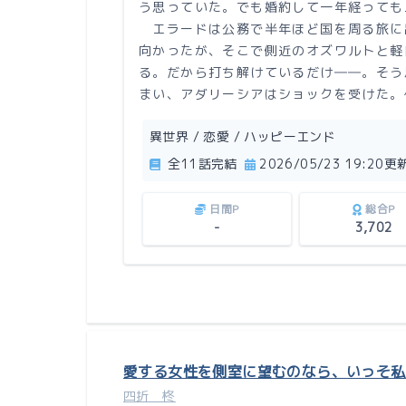
う思っていた。でも婚約して一年経っても
エラードは公務で半年ほど国を周る旅に
向かったが、そこで側近のオズワルトと軽
る。だから打ち解けているだけ――。そう
まい、アダリーシアはショックを受けた。
異世界 / 恋愛 / ハッピーエンド
全11話完結
2026/05/23 19:20更
日間P
総合P
-
3,702
愛する女性を側室に望むのなら、いっそ私
四折 柊