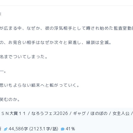
※
が広まる中、なぜか、彼の浮気相手として噂され始めた監査室勤
の、お見合い相手はなぜか次々と昇進し、縁談は全滅。
名までついてしまった。
―。
思いもよらない結末へと転がっていく。
笑むのか。
Ｎ大賞１１ / なろうフェス2026 / ギャグ / ほのぼの / 女主人公 / 
新
44,586字 (2123.1字/話)
41%