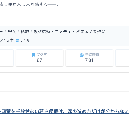
妻も使用人も大困惑する――。
/ 聖女 / 秘密 / 政略結婚 / コメディ / ざまぁ / 勘違い
0,415字
24%
ブクマ
平均評価
87
7.81
〜四葉を手放せない若き侯爵は、恋の進め方だけが分からない