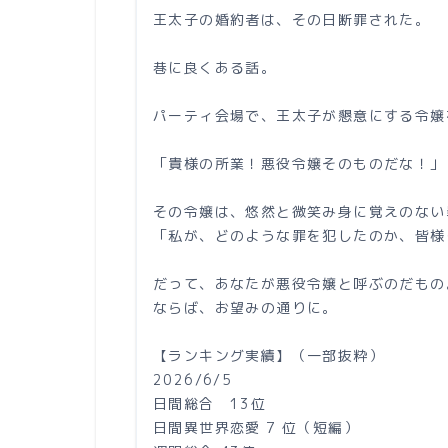
王太子の婚約者は、その日断罪された。
巷に良くある話。
パーティ会場で、王太子が懇意にする令嬢
「貴様の所業！悪役令嬢そのものだな！」
その令嬢は、悠然と微笑み身に覚えのない
「私が、どのような罪を犯したのか、皆様
だって、あなたが悪役令嬢と呼ぶのだもの
ならば、お望みの通りに。
【ランキング実績】（一部抜粋）
2026/6/5
日間総合 13位
日間異世界恋愛 7 位（短編）