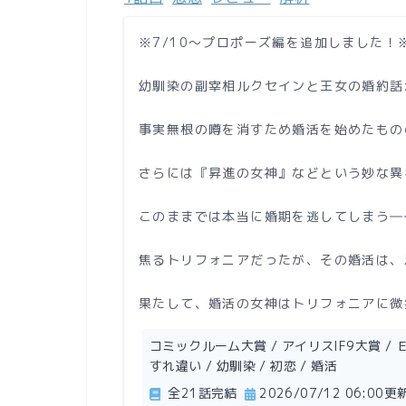
※7/10〜プロポーズ編を追加しました！
幼馴染の副宰相ルクセインと王女の婚約話
事実無根の噂を消すため婚活を始めたもの
さらには『昇進の女神』などという妙な異
このままでは本当に婚期を逃してしまう―
焦るトリフォニアだったが、その婚活は、
果たして、婚活の女神はトリフォニアに微
コミックルーム大賞 / アイリスIF9大賞 / ＥＳ
すれ違い / 幼馴染 / 初恋 / 婚活
全21話完結
2026/07/12 06:00更