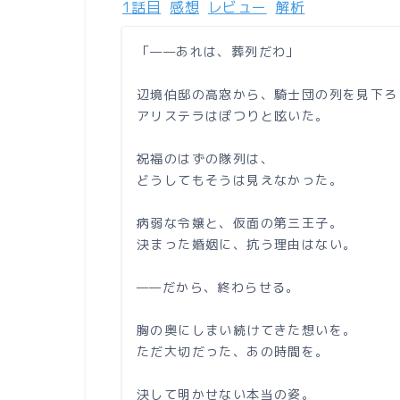
1話目
感想
レビュー
解析
「——あれは、葬列だわ」
辺境伯邸の高窓から、騎士団の列を見下ろ
アリステラはぽつりと呟いた。
祝福のはずの隊列は、
どうしてもそうは見えなかった。
病弱な令嬢と、仮面の第三王子。
決まった婚姻に、抗う理由はない。
——だから、終わらせる。
胸の奥にしまい続けてきた想いを。
ただ大切だった、あの時間を。
決して明かせない本当の姿。