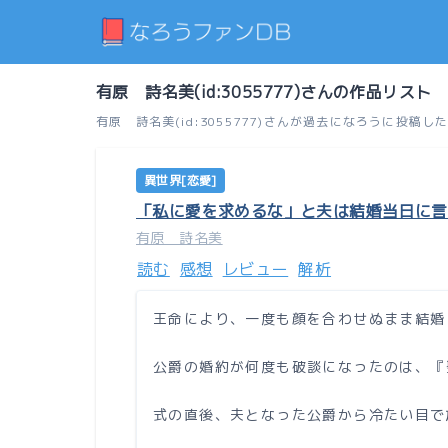
有原 詩名美(id:3055777)さんの作品リスト
有原 詩名美(id:3055777)さんが過去になろうに
異世界[恋愛]
「私に愛を求めるな」と夫は結婚当日に言
有原 詩名美
読む
感想
レビュー
解析
王命により、一度も顔を合わせぬまま結婚
公爵の婚約が何度も破談になったのは、『
式の直後、夫となった公爵から冷たい目で