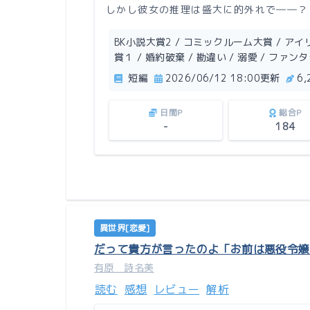
しかし彼女の推理は盛大に的外れで――？
BK小説大賞2 / コミックルーム大賞 / アイリ
賞１ / 婚約破棄 / 勘違い / 溺愛 / ファン
短編
2026/06/12 18:00更新
6
日間P
総合P
-
184
異世界[恋愛]
だって貴方が言ったのよ「お前は悪役令嬢
有原 詩名美
読む
感想
レビュー
解析