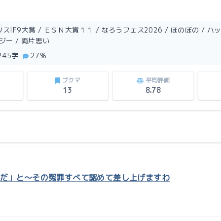
スIF9大賞 / ＥＳＮ大賞１１ / なろうフェス2026 / ほのぼの / ハ
タジー / 両片思い
,245字
27%
ブクマ
平均評価
13
8.78
だ」と〜その冤罪すべて認めて差し上げますわ