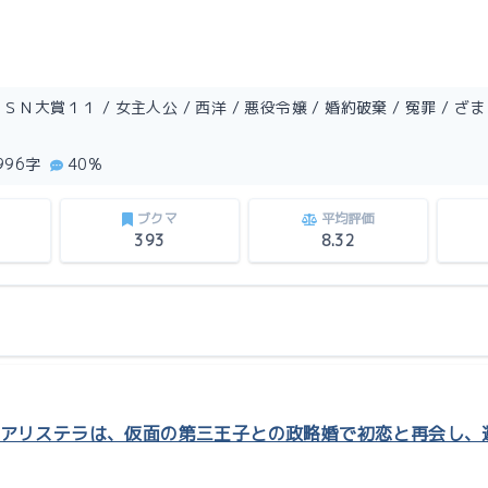
Ｎ大賞１１ / 女主人公 / 西洋 / 悪役令嬢 / 婚約破棄 / 冤罪 / ざまぁ
,996字
40%
ブクマ
平均評価
393
8.32
アリステラは、仮面の第三王子との政略婚で初恋と再会し、