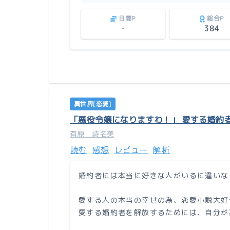
日間P
総合P
-
384
異世界[恋愛]
「悪役令嬢になりますわ！」 愛する婚約
有原 詩名美
読む
感想
レビュー
解析
婚約者には本当に好きな人がいるに違いな
愛する人の本当の幸せの為、恋愛小説大好
愛する婚約者を解放するためには、自分が