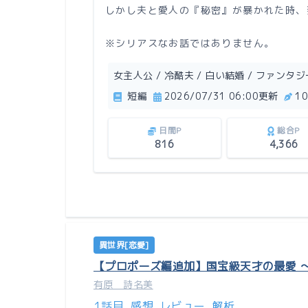
しかし夫と愛人の『秘密』が暴かれた時、
※シリアスなお話ではありません。
女主人公 / 冷酷夫 / 白い結婚 / ファンタジー 
短編
2026/07/31 06:00更新
1
日間P
総合P
816
4,366
異世界[恋愛]
【プロポーズ編追加】国宝級天才の最愛 
有原 詩名美
1話目
感想
レビュー
解析