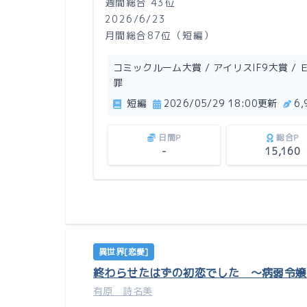
週間総合 43位
2026/6/23
月間総合87位（短編）
コミックルーム大賞 / アイリスIF9大賞 / ＥＳ
罪
短編
2026/05/29 18:00更新
6
日間P
総合P
-
15,160
異世界[恋愛]
終わらせたはずの初恋でした 〜病弱令嬢
有原 詩名美