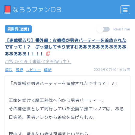
異世界[恋愛]
RealTime
【連載版あり】番外編：お嬢様が勇者パーティーを追放された
ですって！？ ぶっ殺してやりますわあああああああああああ
あああああ！！！！
月宮 かすみ（書籍化企画進行中）
2026年07月01日公開
読む
感想
レビュー
解析
「お嬢様が勇者パーティーを追放されたですって！？」
王命を受けて魔王討伐へ向かう勇者パーティー。
その補佐役として同行していた公爵令嬢エレノアは、ある
日突然、勇者アレクから追放を告げられる。
理由は、戦えない者は足手まといだから。