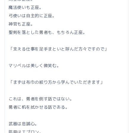
魔法使いも正座。
弓使いは自主的に正座。
神官も正座。
聖剣を落とした勇者も、もちろん正座。
「支える仕事を足手まといと呼んだ方々ですので」
マリベルは美しく微笑む。
「まずは布巾の絞り方から学んでいただきます」
これは、勇者を倒す話ではない。
勇者に机を拭かせる話である。
武器は忠誠心。
防具はエプロン。