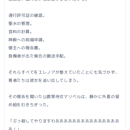
通行許可証の確認。
聖水の管理。
食料の計算。
神殿への祝福申請。
領主への報告書。
負傷者が出た場合の搬送手配。
それらすべてをエレノアが整えていたことにも気づかず、
勇者たちは彼女を追い出してしまう。
その報告を聞いた公爵家侍女マリベルは、静かに外套の留
め紐を引きちぎった。
「ぶっ殺してやりますわあああああああああああああああ
あ！」