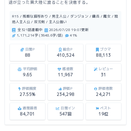
途が立った異大陸に渡ることを決意する。
R15 / 残酷な描写あり / 男主人公 / ダンジョン / 傭兵 / 魔女 / 現
地人主人公 / 双刃剣 / 主人公強い
全321話連載中
2026/07/28 19:07更新
1,171,214字 (3648.6字/話)
41%
日間P
総合P
ブクマ
88
410,524
88,113
平均評価
感想数
レビュー
9.65
11,967
31
評価頻度
評価P
評価者数
27.55%
234,298
24,271
週間読者
日間イン
ベスト
84,701
547回
19位