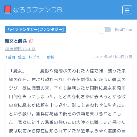
ハイファンタジー[ファンタジー]
RealTime
魔女と傭兵
超法規的かえる
2021年06月09日公開
1話目
感想
レビュー
解析
「魔女」―――魔獣や魔術が失われた大陸で唯一残った未
知の存在。古より恐れられし存在を討伐に向かった傭兵の
ジグ。彼は激闘の末、辛くも勝利したが同時に魔女を殺す
目的を失ってしまった。とどめを刺さずに去ろうとする彼
の背に魔女が依頼を申し込む。誰にも追われずに生きたい
という願い。傭兵は葛藤の後その依頼を受けることにし
た。魔女に対する忌避の強いこの大陸では難しいと感じた
彼は以前から存在は知られていたが近年ようやく渡航の目