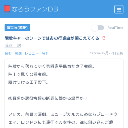
異世界[恋愛]
RealTime
階段キャーのシーンではあの行進曲が聞こえてくる
浅酉 唱
2026年05月27日公開
読む
感想
レビュー
解析
階段から落ちてゆく男爵家平民育ち庶子令嬢。
階上で驚く公爵令嬢。
駆けつける王子殿下。
修羅場か悪役令嬢の断罪に繋がる場面か？！
いいえ、前世は演劇、ミュージカルのためならブロードウ
ェイ、ロンドンにも遠征する女性の、魂に刻み込んだ癖