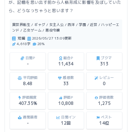
が、記憶を思い出す前から人格形成に影響を及ぼしていた
ら、どうなっちゃうと思います？
異世界転生 / ギャグ / 女主人公 / 西洋 / 学園 / 近世 / ハッピーエ
ンド / 乙女ゲーム / 悪役令嬢
短編
2026/05/27 13:09更新
4,618字
28%
日間P
総合P
ブクマ
-
11,434
313
平均評価
感想数
レビュー
8.48
33
0
評価頻度
評価P
評価者数
407.35%
10,808
1,275
週間読者
日間イン
ベスト
-
12回
14位