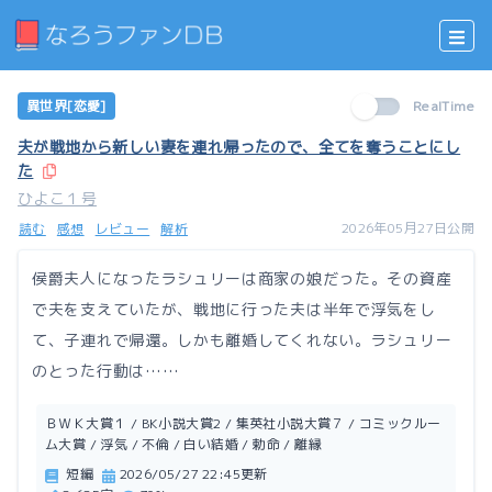
異世界[恋愛]
RealTime
夫が戦地から新しい妻を連れ帰ったので、全てを奪うことにし
た
ひよこ１号
2026年05月27日公開
読む
感想
レビュー
解析
侯爵夫人になったラシュリーは商家の娘だった。その資産
で夫を支えていたが、戦地に行った夫は半年で浮気をし
て、子連れで帰還。しかも離婚してくれない。ラシュリー
のとった行動は……
ＢＷＫ大賞１ / BK小説大賞2 / 集英社小説大賞７ / コミックルー
ム大賞 / 浮気 / 不倫 / 白い結婚 / 勅命 / 離縁
短編
2026/05/27 22:45更新