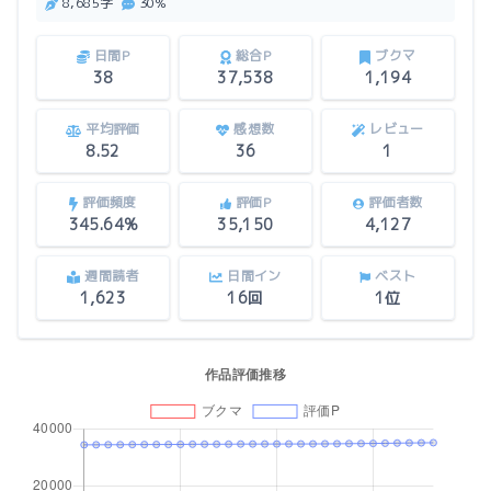
8,685字
30%
日間P
総合P
ブクマ
38
37,538
1,194
平均評価
感想数
レビュー
8.52
36
1
評価頻度
評価P
評価者数
345.64%
35,150
4,127
週間読者
日間イン
ベスト
1,623
16回
1位