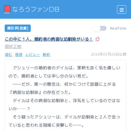
異世界[恋愛]
RealTime
この中に１人、婚約者の病弱な幼馴染がいる！
間咲正樹
2026年05月29日公開
読む
感想
レビュー
解析
アシュリーの婚約者のデイルは、家柄も良く気も優しい
ので、婚約者としては申し分のない男だ。
――だが、唯一の懸念は、何かにつけて話題に上がる
『病弱な幼馴染』の存在だった。
デイルはその病弱な幼馴染と、浮気をしているのではな
いか……？
そう疑ったアシュリーは、デイルが幼馴染と２人で会っ
ていると思われる現場に突撃した――。