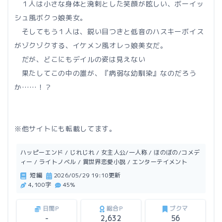
１人は小さな身体と溌剌とした笑顔が眩しい、ボーイッ
シュ風ボクっ娘美女。
そしてもう１人は、鋭い目つきと低音のハスキーボイス
がゾクゾクする、イケメン風オレっ娘美女だ。
だが、どこにもデイルの姿は見えない
果たしてこの中の誰が、『病弱な幼馴染』なのだろう
か……！？
※他サイトにも転載してます。
ハッピーエンド / じれじれ / 女主人公/一人称 / ほのぼの/コメデ
ィー / ライトノベル / 異世界恋愛小説 / エンターテイメント
短編
2026/05/29 19:10更新
4,100字
45%
日間P
総合P
ブクマ
-
2,632
56