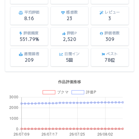
平均評価
感想数
レビュー
8.16
23
3
評価頻度
評価P
評価者数
551.79%
2,520
309
週間読者
日間イン
ベスト
209
5回
78位