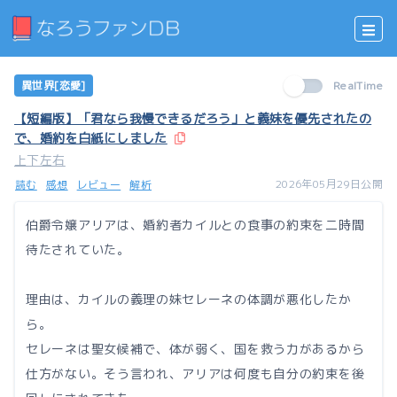
異世界[恋愛]
RealTime
【短編版】「君なら我慢できるだろう」と義妹を優先されたの
で、婚約を白紙にしました
上下左右
2026年05月29日公開
読む
感想
レビュー
解析
伯爵令嬢アリアは、婚約者カイルとの食事の約束を二時間
待たされていた。
理由は、カイルの義理の妹セレーネの体調が悪化したか
ら。
セレーネは聖女候補で、体が弱く、国を救う力があるから
仕方がない。そう言われ、アリアは何度も自分の約束を後