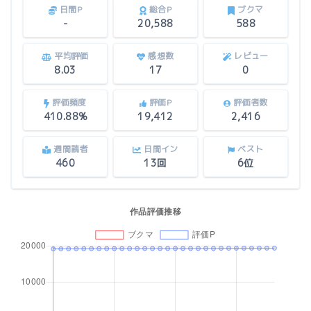
日間P
総合P
ブクマ
-
20,588
588
平均評価
感想数
レビュー
8.03
17
0
評価頻度
評価P
評価者数
410.88%
19,412
2,416
週間読者
日間イン
ベスト
460
13回
6位