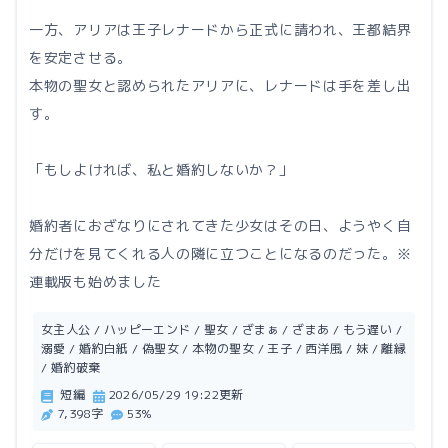
一方、アリアは王子レナードから正式に請われ、王都結界
を安定させる。
本物の聖女と認められたアリアに、レナードは手を差し出
す。
「もしよければ、私と婚約しないか？」
婚約者におざなりにされてきた少女はその日、ようやく自
分だけを見てくれる人の隣に立つことになるのだった。※
連載版も始めました
女主人公 / ハッピーエンド / 聖女 / ざまぁ / ざまあ / もう遅い /
溺愛 / 婚約白紙 / 偽聖女 / 本物の聖女 / 王子 / 西洋風 / 妹 / 離縁
/ 婚約破棄
短編
2026/05/29 19:22更新
7,398字
53%