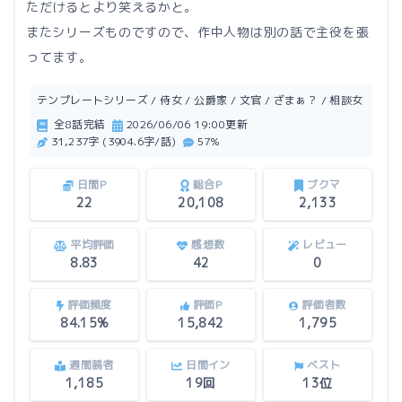
ただけるとより笑えるかと。
またシリーズものですので、作中人物は別の話で主役を張
ってます。
テンプレートシリーズ / 侍女 / 公爵家 / 文官 / ざまぁ？ / 相談女
全8話完結
2026/06/06 19:00更新
31,237字 (3904.6字/話)
57%
日間P
総合P
ブクマ
22
20,108
2,133
平均評価
感想数
レビュー
8.83
42
0
評価頻度
評価P
評価者数
84.15%
15,842
1,795
週間読者
日間イン
ベスト
1,185
19回
13位