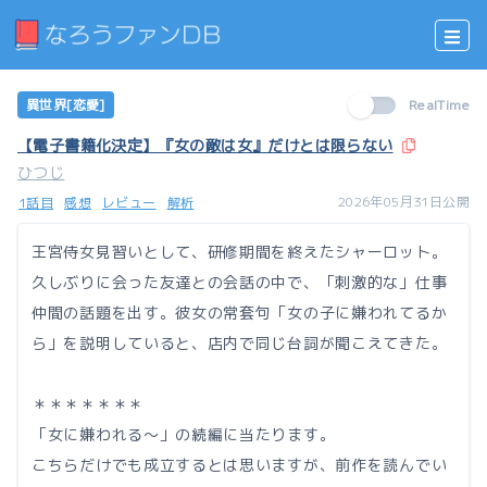
異世界[恋愛]
RealTime
【電子書籍化決定】『女の敵は女』だけとは限らない
ひつじ
2026年05月31日公開
1話目
感想
レビュー
解析
王宮侍女見習いとして、研修期間を終えたシャーロット。
久しぶりに会った友達との会話の中で、「刺激的な」仕事
仲間の話題を出す。彼女の常套句「女の子に嫌われてるか
ら」を説明していると、店内で同じ台詞が聞こえてきた。
＊＊＊＊＊＊＊
「女に嫌われる〜」の続編に当たります。
こちらだけでも成立するとは思いますが、前作を読んでい