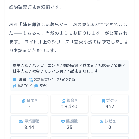
婚約破棄ざまぁ短編です。
次作「姉を離縁した義兄から、次の妻に私が指名されまし
た――もちろん、当然のようにお断りします」が公開され
ます。 タイトル上のシリーズ「恋愛小説のはずでした」よ
りお読みいただけます。
女主人公 / ハッピーエンド / 婚約破棄 / ざまぁ / 姉妹愛 / 令嬢 /
妹主人公 / 夜会 / モラハラ男 / 当然お断りします
短編
2026/07/01 23:02更新
6,876字
39%
日間P
総合P
ブクマ
-
18,640
437
平均評価
感想数
レビュー
8.44
25
0