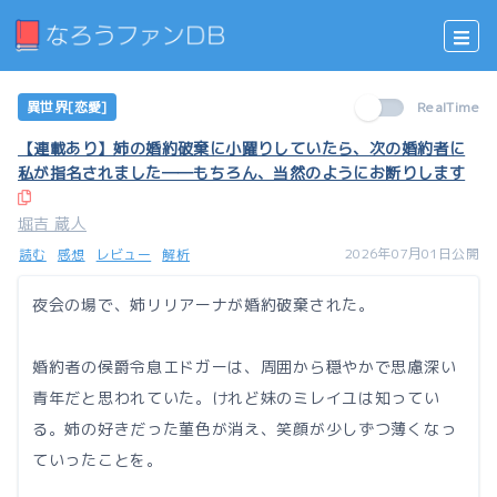
異世界[恋愛]
RealTime
【連載あり】姉の婚約破棄に小躍りしていたら、次の婚約者に
私が指名されました――もちろん、当然のようにお断りします
堀吉 蔵人
2026年07月01日公開
読む
感想
レビュー
解析
夜会の場で、姉リリアーナが婚約破棄された。
婚約者の侯爵令息エドガーは、周囲から穏やかで思慮深い
青年だと思われていた。けれど妹のミレイユは知ってい
る。姉の好きだった菫色が消え、笑顔が少しずつ薄くなっ
ていったことを。