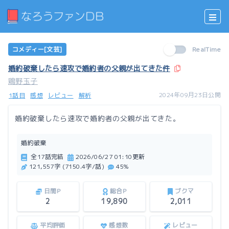
コメディー[文芸]
RealTime
婚約破棄したら速攻で婚約者の父親が出てきた件
鶏野玉子
2024年09月23日公開
1話目
感想
レビュー
解析
婚約破棄したら速攻で婚約者の父親が出てきた。
婚約破棄
全17話完結
2026/06/27 01:10更新
121,557字 (7150.4字/話)
45%
日間P
総合P
ブクマ
2
19,890
2,011
平均評価
感想数
レビュー