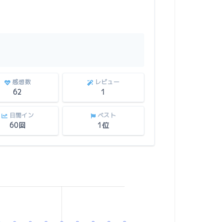
感想数
レビュー
62
1
日間イン
ベスト
60回
1位