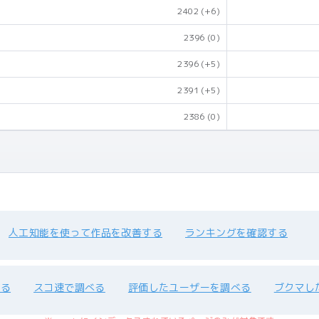
2402
(+6)
2396
(0)
2396
(+5)
2391
(+5)
2386
(0)
人工知能を使って作品を改善する
ランキングを確認する
べる
スコ速で調べる
評価したユーザーを調べる
ブクマし