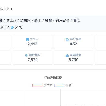
んけど」
/ ざまぁ / 幼馴染 / 騎士 / 令嬢 / 約束破り / 貴族
,291字
61%
ブクマ
平均評価
2,412
8.52
評価者数
週間読者
7,524
5,730