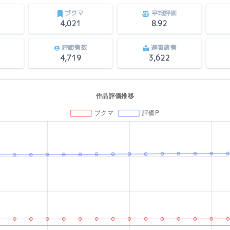
ブクマ
平均評価
4,021
8.92
評価者数
週間読者
4,719
3,622