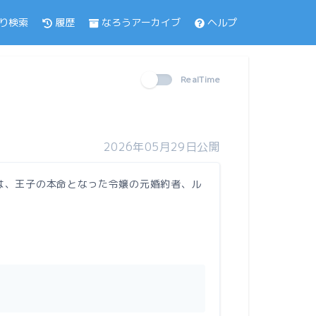
履歴
なろうアーカイブ
ヘルプ
り検索
RealTime
2026年05月29日公開
は、王子の本命となった令嬢の元婚約者、ル