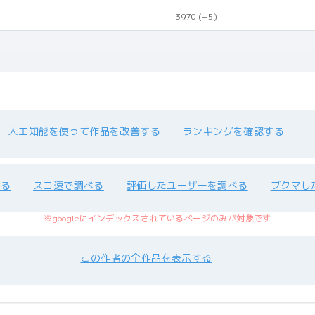
3970
(+5)
人工知能を使って作品を改善する
ランキングを確認する
べる
スコ速で調べる
評価したユーザーを調べる
ブクマし
※googleにインデックスされているページのみが対象です
この作者の全作品を表示する