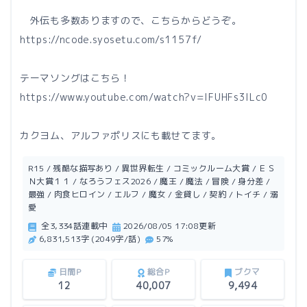
外伝も多数ありますので、こちらからどうぞ。
https://ncode.syosetu.com/s1157f/
テーマソングはこちら！
https://www.youtube.com/watch?v=IFUHFs3ILc0
カクヨム、アルファポリスにも載せてます。
R15 / 残酷な描写あり / 異世界転生 / コミックルーム大賞 / ＥＳ
Ｎ大賞１１ / なろうフェス2026 / 魔王 / 魔法 / 冒険 / 身分差 /
最強 / 肉食ヒロイン / エルフ / 魔女 / 金貸し / 契約 / トイチ / 溺
愛
全3,334話連載中
2026/08/05 17:08更新
6,831,513字 (2049字/話)
57%
日間P
総合P
ブクマ
12
40,007
9,494