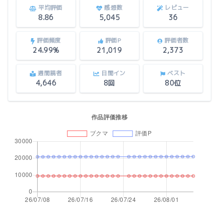
平均評価
感想数
レビュー
8.86
5,045
36
評価頻度
評価P
評価者数
24.99%
21,019
2,373
週間読者
日間イン
ベスト
4,646
8回
80位