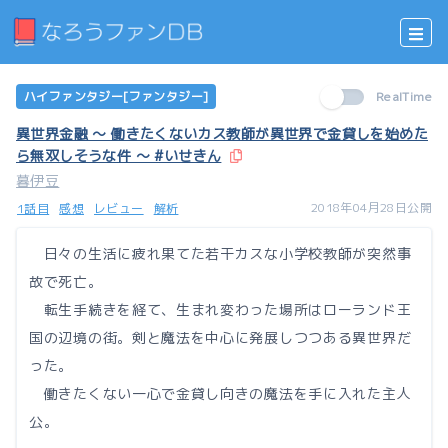
ハイファンタジー[ファンタジー]
RealTime
異世界金融 〜 働きたくないカス教師が異世界で金貸しを始めた
ら無双しそうな件 〜 #いせきん
暮伊豆
2018年04月28日公開
1話目
感想
レビュー
解析
日々の生活に疲れ果てた若干カスな小学校教師が突然事
故で死亡。
転生手続きを経て、生まれ変わった場所はローランド王
国の辺境の街。剣と魔法を中心に発展しつつある異世界だ
った。
働きたくない一心で金貸し向きの魔法を手に入れた主人
公。