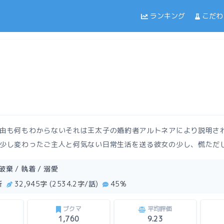
ランキング
こだわ
由も何もわからないそれは王太子の婚約者アルトネアにより説明さ
少し変わったご主人と何気ない日常生活を送る彼女の少し、慌ただ
破棄 / 執着 / 溺愛
新
32,945字 (2534.2字/話)
45%
ブクマ
平均評価
1,760
9.23