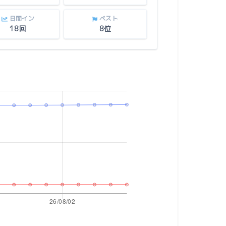
日間イン
ベスト
18回
8位