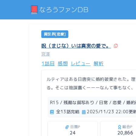
異世界[恋愛]
呪（まじな）いは真実の愛で。
宮澤
1話目
感想
レビュー
解析
ルティアはある日唐突に婚約破棄された。理
る。そこは陰謀蠢くーーーなんて事もなく、
R15 / 残酷な描写あり / 日常 / 恋愛 / 婚約
全13話完結
2025/11/23 22:00更
日間P
総合P
24
20,866