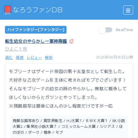
ハイファンタジー[ファンタジー]
RealTime
転生幼女のやらかしー軍神降臨
ひよこ１号
2025年08月30日公開
読む
感想
レビュー
解析
モブリーナはザイード帝国の第十五皇女として転生した。
大好きな乙女ゲームを主体に考えればモブでございます！
そんなモブリーナの幼女の時のやらかし。無駄に戦争して
ほしくないからとガツンとやってしまった。
※残酷描写は最後にほんの少し程度だけですが一応
残酷な描写あり / 異世界転生 / HJ大賞7 / ＢＷＫ大賞１ / BK小説
大賞2 / 集英社小説大賞７ / コミックルーム大賞 / シリアス / ほ
のぼの / ダーク / 戦争 / モブ