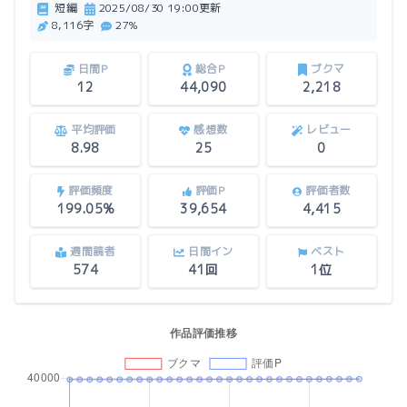
短編
2025/08/30 19:00更新
8,116字
27%
日間P
総合P
ブクマ
12
44,090
2,218
平均評価
感想数
レビュー
8.98
25
0
評価頻度
評価P
評価者数
199.05%
39,654
4,415
週間読者
日間イン
ベスト
574
41回
1位