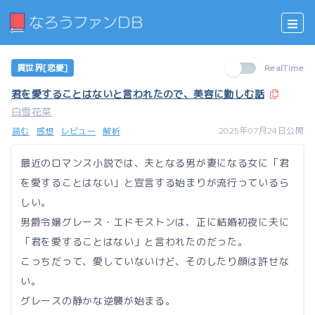
異世界[恋愛]
RealTime
君を愛することはないと言われたので、美容に勤しむ話
白雪花菜
2025年07月24日公開
読む
感想
レビュー
解析
最近のロマンス小説では、夫となる男が妻になる女に「君
を愛することはない」と宣言する始まりが流行っているら
しい。
男爵令嬢グレース・エドモストンは、正に結婚初夜に夫に
「君を愛することはない」と言われたのだった。
こっちだって、愛していないけど、そのしたり顔は許せな
い。
グレースの静かな逆襲が始まる。