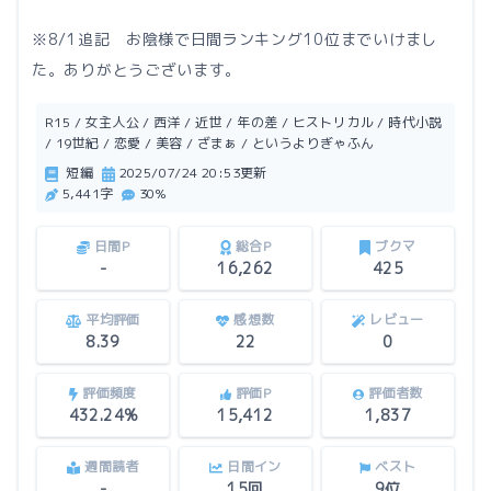
※8/1追記 お陰様で日間ランキング10位までいけまし
た。ありがとうございます。
R15 / 女主人公 / 西洋 / 近世 / 年の差 / ヒストリカル / 時代小説
/ 19世紀 / 恋愛 / 美容 / ざまぁ / というよりぎゃふん
短編
2025/07/24 20:53更新
5,441字
30%
日間P
総合P
ブクマ
-
16,262
425
平均評価
感想数
レビュー
8.39
22
0
評価頻度
評価P
評価者数
432.24%
15,412
1,837
週間読者
日間イン
ベスト
-
15回
9位